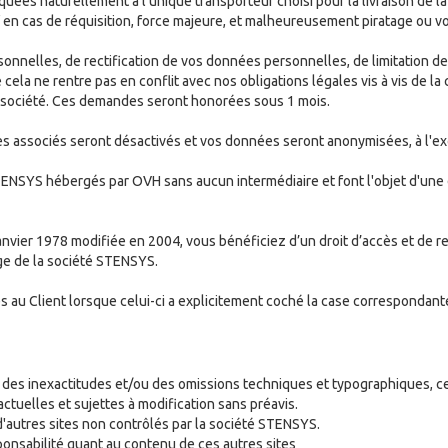
es naturellement à l'unique transporteur choisi pour la livraison de l
 en cas de réquisition, force majeure, et malheureusement piratage ou v
sonnelles, de rectification de vos données personnelles, de limitation d
ela ne rentre pas en conflit avec nos obligations légales vis à vis de la 
a société. Ces demandes seront honorées sous 1 mois.
tes associés seront désactivés et vos données seront anonymisées, à l'
ENSYS hébergés par OVH sans aucun intermédiaire et font l'objet d'une 
janvier 1978 modifiée en 2004, vous bénéficiez d’un droit d’accès et de r
ge de la société STENSYS.
 au Client lorsque celui-ci a explicitement coché la case correspondante
 des inexactitudes et/ou des omissions techniques et typographiques, ce 
ctuelles et sujettes à modification sans préavis.
d'autres sites non contrôlés par la société STENSYS.
onsabilité quant au contenu de ces autres sites