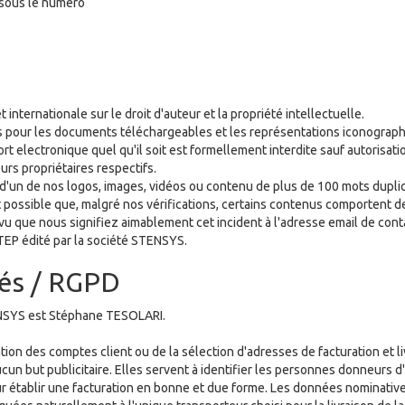
 sous le numéro
 internationale sur le droit d'auteur et la propriété intellectuelle.
is pour les documents téléchargeables et les représentations iconograp
rt electronique quel qu'il soit est formellement interdite sauf autorisati
rs propriétaires respectifs.
d'un de nos logos, images, vidéos ou contenu de plus de 100 mots dupliqu
st possible que, malgré nos vérifications, certains contenus comportent 
rvu que nous signifiez aimablement cet incident à l'adresse email de cont
STEP édité par la société STENSYS.
tés / RGPD
ENSYS est Stéphane TESOLARI.
tion des comptes client ou de la sélection d'adresses de facturation et li
cun but publicitaire. Elles servent à identifier les personnes donneurs d'
r établir une facturation en bonne et due forme. Les données nominative