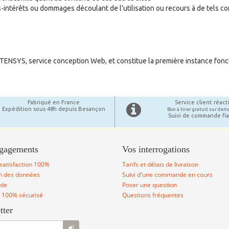
ntérêts ou dommages découlant de l'utilisation ou recours à de tels cont
 STENSYS, service conception Web, et constitue la première instance fonc
Fabriqué en France
Service client réacti
Expédition sous 48h depuis Besançon
Bon à tirer gratuit sur de
Suivi de commande fi
gagements
Vos interrogations
satisfaction 100%
Tarifs et délais de livraison
on des données
Suivi d'une commande en cours
ude
Poser une question
 100% sécurisé
Questions fréquentes
tter